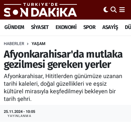
Hava Durumu
GÜNDEM
SİYASET
EKONOMİ
SPOR
ASAYİŞ
D
Trafik Durumu
HABERLER
YAŞAM
Afyonkarahisar'da mutlaka
Süper Lig Puan Durumu ve Fikstür
gezilmesi gereken yerler
Tüm Manşetler
Afyonkarahisar, Hititlerden günümüze uzanan
Son Dakika Haberleri
tarihi kaleleri, doğal güzellikleri ve eşsiz
kültürel mirasıyla keşfedilmeyi bekleyen bir
Haber Arşivi
tarih şehri.
25.11.2024 - 10:05
YAYINLANMA