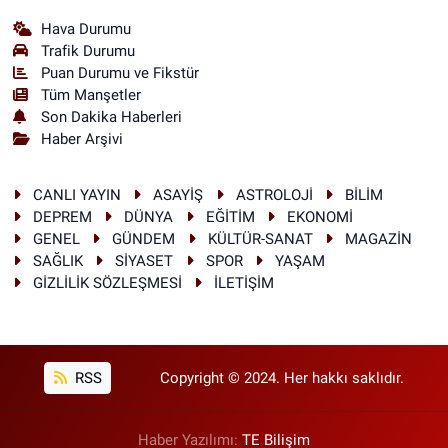
Hava Durumu
Trafik Durumu
Puan Durumu ve Fikstür
Tüm Manşetler
Son Dakika Haberleri
Haber Arşivi
CANLI YAYIN
ASAYİŞ
ASTROLOJİ
BİLİM
DEPREM
DÜNYA
EĞİTİM
EKONOMİ
GENEL
GÜNDEM
KÜLTÜR-SANAT
MAGAZİN
SAĞLIK
SİYASET
SPOR
YAŞAM
GİZLİLİK SÖZLEŞMESİ
İLETİŞİM
RSS
Copyright © 2024. Her hakkı saklıdır.
Haber Yazılımı:
TE Bilişim