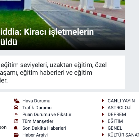
iddia: Kiracı işletmelerin
rüldü
eğitim seviyeleri, uzaktan eğitim, özel
yaşamı, eğitim haberleri ve eğitim
er.
Hava Durumu
CANLI YAYIN
Trafik Durumu
ASTROLOJİ
Puan Durumu ve Fikstür
DEPREM
Tüm Manşetler
EĞİTİM
son
Son Dakika Haberleri
GENEL
Haber Arşivi
KÜLTÜR-SANA