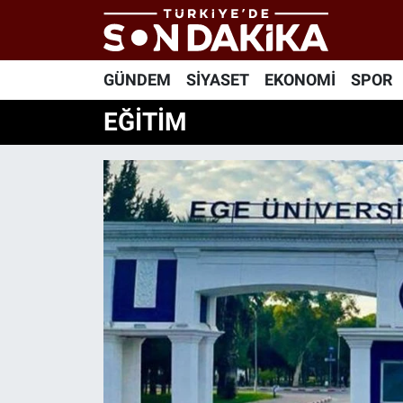
Hava Durumu
GÜNDEM
SİYASET
EKONOMİ
SPOR
Trafik Durumu
EĞİTİM
Süper Lig Puan Durumu ve Fikstür
Tüm Manşetler
Son Dakika Haberleri
Haber Arşivi