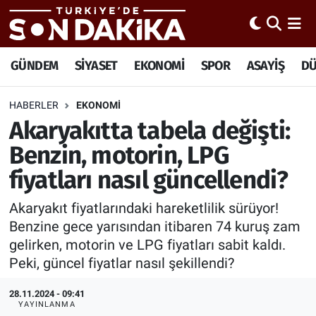
Hava Durumu
GÜNDEM
SİYASET
EKONOMİ
SPOR
ASAYİŞ
D
Trafik Durumu
HABERLER
EKONOMİ
Akaryakıtta tabela değişti:
Süper Lig Puan Durumu ve Fikstür
Benzin, motorin, LPG
Tüm Manşetler
fiyatları nasıl güncellendi?
Son Dakika Haberleri
Akaryakıt fiyatlarındaki hareketlilik sürüyor!
Benzine gece yarısından itibaren 74 kuruş zam
Haber Arşivi
gelirken, motorin ve LPG fiyatları sabit kaldı.
Peki, güncel fiyatlar nasıl şekillendi?
28.11.2024 - 09:41
YAYINLANMA