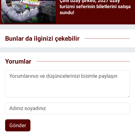
Çinli uzay şirketi, 2027 uzay
turizmi seferinin biletlerini satışa
sundu!
Bunlar da ilginizi çekebilir
Yorumlar
Gönder