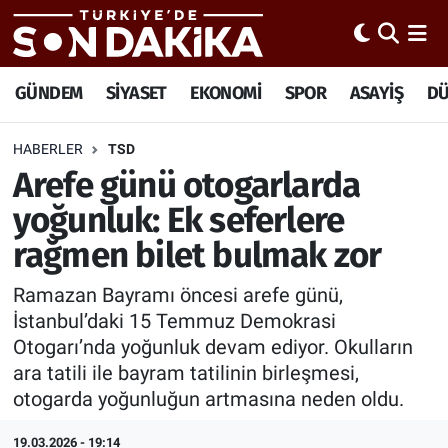
Hava Durumu
GÜNDEM
SİYASET
EKONOMİ
SPOR
ASAYİŞ
D
Trafik Durumu
HABERLER
TSD
Arefe günü otogarlarda
Süper Lig Puan Durumu ve Fikstür
yoğunluk: Ek seferlere
Tüm Manşetler
rağmen bilet bulmak zor
Son Dakika Haberleri
Ramazan Bayramı öncesi arefe günü,
İstanbul’daki 15 Temmuz Demokrasi
Haber Arşivi
Otogarı’nda yoğunluk devam ediyor. Okulların
ara tatili ile bayram tatilinin birleşmesi,
otogarda yoğunluğun artmasına neden oldu.
19.03.2026 - 19:14