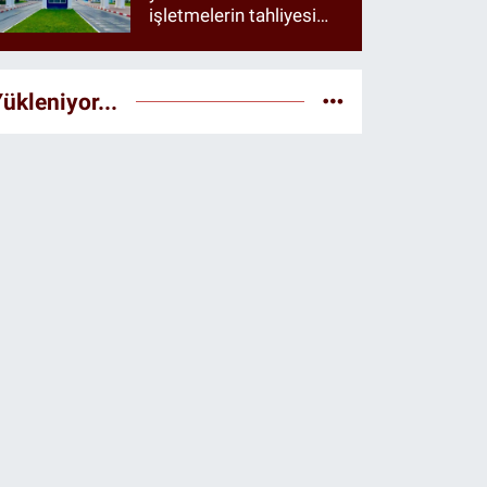
işletmelerin tahliyesi
istendiği öne sürüldü
ükleniyor...