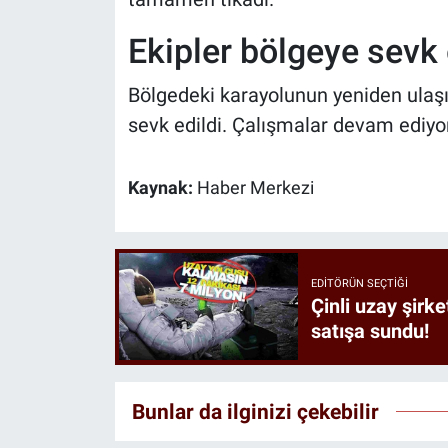
Ekipler bölgeye sevk 
Bölgedeki karayolunun yeniden ulaşıma
sevk edildi. Çalışmalar devam ediyor
Kaynak:
Haber Merkezi
EDITÖRÜN SEÇTIĞI
Çinli uzay şirke
satışa sundu!
Bunlar da ilginizi çekebilir