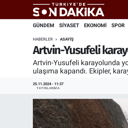
Hava Durumu
GÜNDEM
SİYASET
EKONOMİ
SPOR
Trafik Durumu
HABERLER
ASAYİŞ
Artvin-Yusufeli kara
Süper Lig Puan Durumu ve Fikstür
Artvin-Yusufeli karayolunda y
Tüm Manşetler
ulaşıma kapandı. Ekipler, kara
Son Dakika Haberleri
25.11.2024 - 11:37
YAYINLANMA
Haber Arşivi