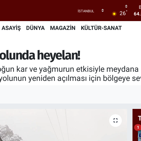
°
26
64
47
ASAYİŞ
DÜNYA
MAGAZİN
KÜLTÜR-SANAT
55
yolunda heyelan!
64
GR
66
oğun kar ve yağmurun etkisiyle meydana 
yolunun yeniden açılması için bölgeye sev
1
1