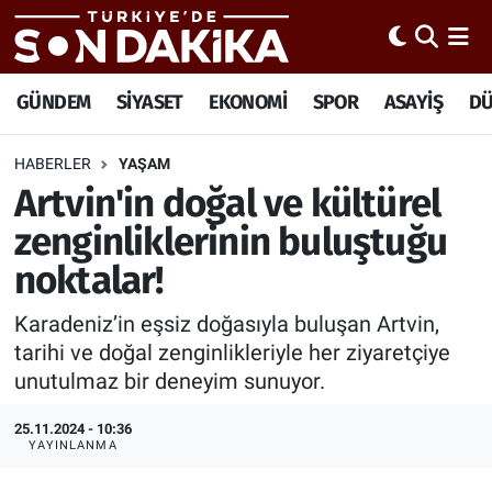
Hava Durumu
GÜNDEM
SİYASET
EKONOMİ
SPOR
ASAYİŞ
D
Trafik Durumu
HABERLER
YAŞAM
Artvin'in doğal ve kültürel
Süper Lig Puan Durumu ve Fikstür
zenginliklerinin buluştuğu
Tüm Manşetler
noktalar!
Son Dakika Haberleri
Karadeniz’in eşsiz doğasıyla buluşan Artvin,
tarihi ve doğal zenginlikleriyle her ziyaretçiye
Haber Arşivi
unutulmaz bir deneyim sunuyor.
25.11.2024 - 10:36
YAYINLANMA