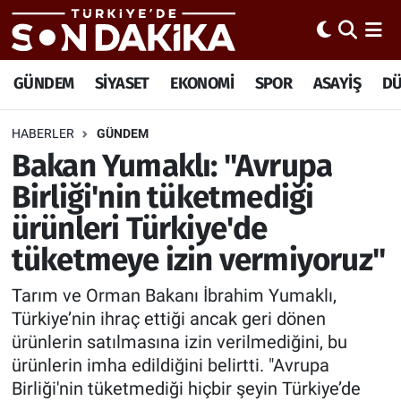
Hava Durumu
GÜNDEM
SİYASET
EKONOMİ
SPOR
ASAYİŞ
D
Trafik Durumu
HABERLER
GÜNDEM
Bakan Yumaklı: "Avrupa
Süper Lig Puan Durumu ve Fikstür
Birliği'nin tüketmediği
Tüm Manşetler
ürünleri Türkiye'de
tüketmeye izin vermiyoruz"
Son Dakika Haberleri
Tarım ve Orman Bakanı İbrahim Yumaklı,
Haber Arşivi
Türkiye’nin ihraç ettiği ancak geri dönen
ürünlerin satılmasına izin verilmediğini, bu
ürünlerin imha edildiğini belirtti. "Avrupa
Birliği'nin tüketmediği hiçbir şeyin Türkiye’de