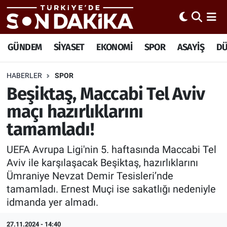
Hava Durumu
GÜNDEM
SİYASET
EKONOMİ
SPOR
ASAYİŞ
D
Trafik Durumu
HABERLER
SPOR
Beşiktaş, Maccabi Tel Aviv
Süper Lig Puan Durumu ve Fikstür
maçı hazırlıklarını
Tüm Manşetler
tamamladı!
Son Dakika Haberleri
UEFA Avrupa Ligi'nin 5. haftasında Maccabi Tel
Aviv ile karşılaşacak Beşiktaş, hazırlıklarını
Haber Arşivi
Ümraniye Nevzat Demir Tesisleri’nde
tamamladı. Ernest Muçi ise sakatlığı nedeniyle
idmanda yer almadı.
27.11.2024 - 14:40