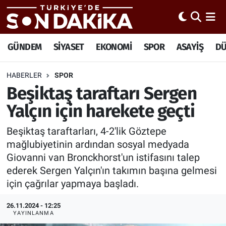
Hava Durumu
GÜNDEM
SİYASET
EKONOMİ
SPOR
ASAYİŞ
D
Trafik Durumu
HABERLER
SPOR
Beşiktaş taraftarı Sergen
Süper Lig Puan Durumu ve Fikstür
Yalçın için harekete geçti
Tüm Manşetler
Beşiktaş taraftarları, 4-2'lik Göztepe
Son Dakika Haberleri
mağlubiyetinin ardından sosyal medyada
Giovanni van Bronckhorst'un istifasını talep
Haber Arşivi
ederek Sergen Yalçın'ın takımın başına gelmesi
için çağrılar yapmaya başladı.
26.11.2024 - 12:25
YAYINLANMA