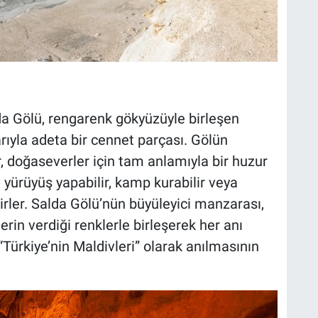
alda Gölü, rengarenk gökyüzüyle birleşen
yla adeta bir cennet parçası. Gölün
ar, doğaseverler için tam anlamıyla bir huzur
a yürüyüş yapabilir, kamp kurabilir veya
irler. Salda Gölü’nün büyüleyici manzarası,
erin verdiği renklerle birleşerek her anı
“Türkiye’nin Maldivleri” olarak anılmasının