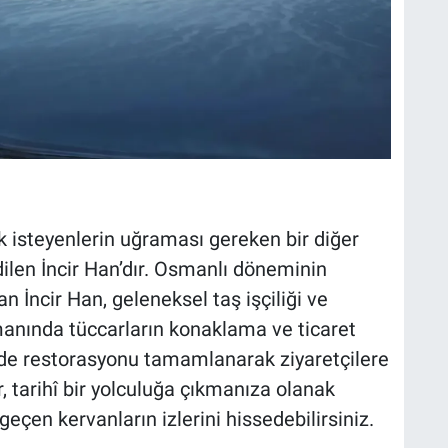
 isteyenlerin uğraması gereken bir diğer
dilen İncir Han’dır. Osmanlı döneminin
an İncir Han, geleneksel taş işçiliği ve
manında tüccarların konaklama ve ticaret
zde restorasyonu tamamlanarak ziyaretçilere
 tarihî bir yolculuğa çıkmanıza olanak
eçen kervanların izlerini hissedebilirsiniz.