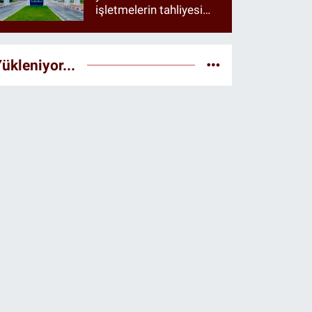
işletmelerin tahliyesi
istendiği öne sürüldü
ükleniyor...