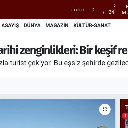
°
24
47
55
ASAYİŞ
DÜNYA
MAGAZİN
KÜLTÜR-SANAT
64
GR
ihi zenginlikleri: Bir keşif r
65
la turist çekiyor. Bu eşsiz şehirde gezile
64
1