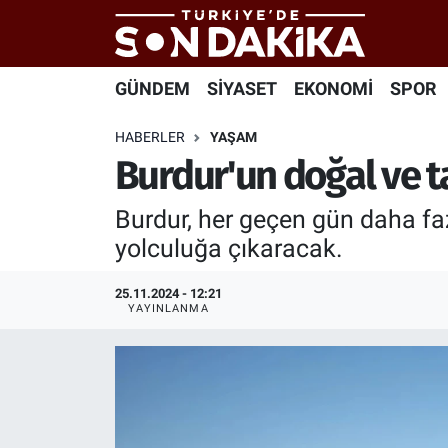
Hava Durumu
GÜNDEM
SİYASET
EKONOMİ
SPOR
Trafik Durumu
HABERLER
YAŞAM
Burdur'un doğal ve tar
Süper Lig Puan Durumu ve Fikstür
Burdur, her geçen gün daha faz
Tüm Manşetler
yolculuğa çıkaracak.
Son Dakika Haberleri
25.11.2024 - 12:21
YAYINLANMA
Haber Arşivi