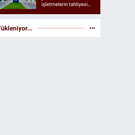
işletmelerin tahliyesi
istendiği öne sürüldü
ükleniyor...