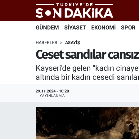
Hava Durumu
GÜNDEM
SİYASET
EKONOMİ
SPOR
Trafik Durumu
HABERLER
ASAYİŞ
Ceset sandılar cansız
Süper Lig Puan Durumu ve Fikstür
Kayseri'de gelen "kadın cinayeti
Tüm Manşetler
altında bir kadın cesedi sanılan
Son Dakika Haberleri
29.11.2024 - 10:20
YAYINLANMA
Haber Arşivi