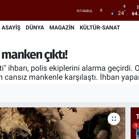
°
24
47
55
ASAYİŞ
DÜNYA
MAGAZİN
KÜLTÜR-SANAT
64
GR
 manken çıktı!
65
" ihbarı, polis ekiplerini alarma geçirdi. 
 cansız mankenle karşılaştı. İhbarı yapan k
64
1