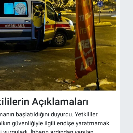
ililerin Açıklamaları
rmanın başlatıldığını duyurdu. Yetkililer,
alkın güvenliğiyle ilgili endişe yaratmamak
ni vurguladı. İhbarın ardından yapılan