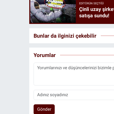
EDITÖRÜN SEÇTIĞI
Çinli uzay şirke
satışa sundu!
Bunlar da ilginizi çekebilir
Yorumlar
Gönder