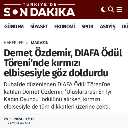
Hava Durumu
GÜNDEM
SİYASET
EKONOMİ
SPOR
ASAYİŞ
D
Trafik Durumu
HABERLER
MAGAZİN
Demet Özdemir, DIAFA Ödül
Süper Lig Puan Durumu ve Fikstür
Töreni'nde kırmızı
Tüm Manşetler
elbisesiyle göz doldurdu
Son Dakika Haberleri
Dubai'de düzenlenen DIAFA Ödül Töreni'ne
katılan Demet Özdemir, "Uluslararası En İyi
Haber Arşivi
Kadın Oyuncu" ödülünü alırken, kırmızı
elbisesiyle de tüm dikkatleri üzerine çekti.
28.11.2024 - 17:13
YAYINLANMA