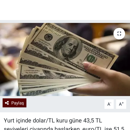
Paylaş
-
+
A
A
Yurt içinde dolar/TL kuru güne 43,5 TL
seviyeleri civarında başlarken, euro/TL ise 51,5