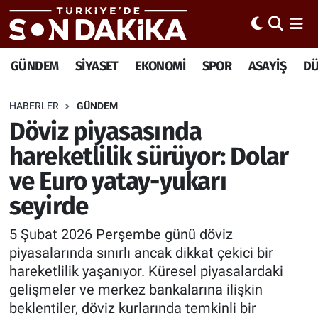
Hava Durumu
GÜNDEM
SİYASET
EKONOMİ
SPOR
ASAYİŞ
D
Trafik Durumu
HABERLER
GÜNDEM
Döviz piyasasında
Süper Lig Puan Durumu ve Fikstür
hareketlilik sürüyor: Dolar
Tüm Manşetler
ve Euro yatay-yukarı
seyirde
Son Dakika Haberleri
5 Şubat 2026 Perşembe günü döviz
Haber Arşivi
piyasalarında sınırlı ancak dikkat çekici bir
hareketlilik yaşanıyor. Küresel piyasalardaki
gelişmeler ve merkez bankalarına ilişkin
beklentiler, döviz kurlarında temkinli bir