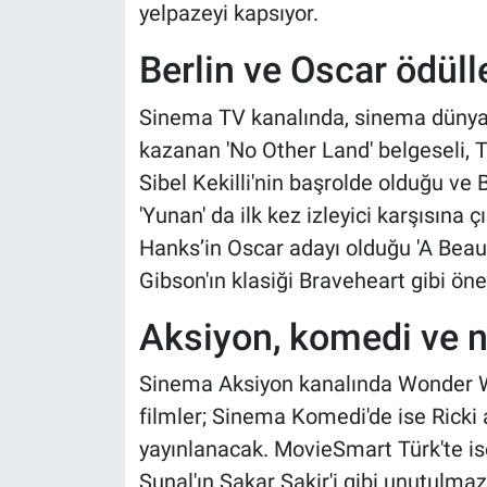
yelpazeyi kapsıyor.
Berlin ve Oscar ödüll
Sinema TV kanalında, sinema dünyası
kazanan 'No Other Land' belgeseli, 
Sibel Kekilli'nin başrolde olduğu ve B
'Yunan' da ilk kez izleyici karşısın
Hanks’in Oscar adayı olduğu 'A Beau
Gibson'ın klasiği Braveheart gibi ön
Aksiyon, komedi ve no
Sinema Aksiyon kanalında Wonder 
filmler; Sinema Komedi'de ise Ricki 
yayınlanacak. MovieSmart Türk'te is
Sunal'ın Sakar Şakir'i gibi unutulmaz