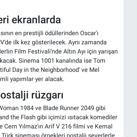
eri ekranlarda
nın en prestijli ödüllerinden Oscar'ı
TV'de ilk kez gösterilecek. Aynı zamanda
erlin Film Festivali'nde Altın Ayı için yarışan
a çıkacak. Sinema 1001 kanalında ise Tom
tiful Day in the Neighborhood' ve Mel
emli yapımlar yer alacak.
stalji rüzgarı
Woman 1984 ve Blade Runner 2049 gibi
and the Flash gibi içimizi ısıtacak komediler
e Cem Yılmaz'ın Arif V 216 filmi ve Kemal
 Türk sineması örnekleri nostalji severlerle