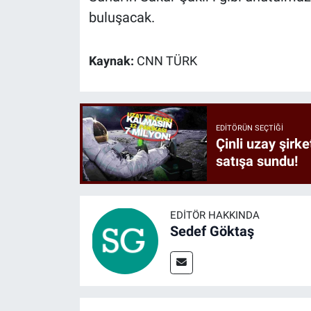
buluşacak.
Kaynak:
CNN TÜRK
EDITÖRÜN SEÇTIĞI
Çinli uzay şirke
satışa sundu!
EDITÖR HAKKINDA
Sedef Göktaş