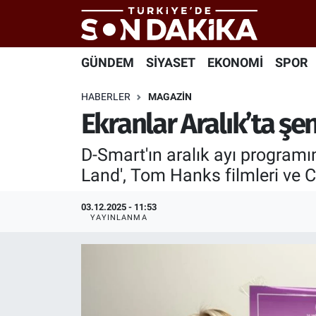
Hava Durumu
GÜNDEM
SİYASET
EKONOMİ
SPOR
Trafik Durumu
HABERLER
MAGAZİN
Ekranlar Aralık’ta şen
Süper Lig Puan Durumu ve Fikstür
D-Smart'ın aralık ayı programın
Tüm Manşetler
Land', Tom Hanks filmleri ve C
Son Dakika Haberleri
03.12.2025 - 11:53
YAYINLANMA
Haber Arşivi