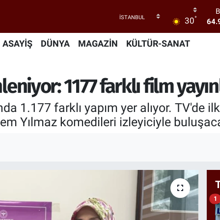
B
°
30
64.
47
ASAYİŞ
DÜNYA
MAGAZİN
KÜLTÜR-SANAT
55
S
leniyor: 1177 farklı film yay
64
GR
66
da 1.177 farklı yapım yer alıyor. TV'de i
em Yılmaz komedileri izleyiciyle buluşac
1
1