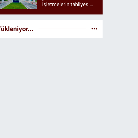
işletmelerin tahliyesi
istendiği öne sürüldü
ükleniyor...