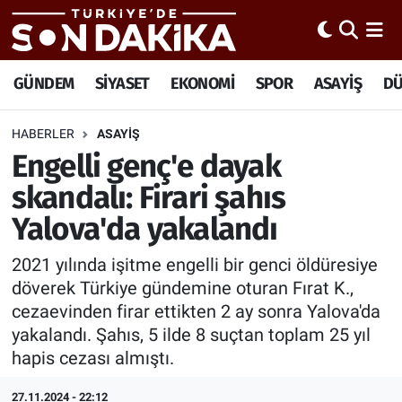
Hava Durumu
GÜNDEM
SİYASET
EKONOMİ
SPOR
ASAYİŞ
D
Trafik Durumu
HABERLER
ASAYİŞ
Engelli genç'e dayak
Süper Lig Puan Durumu ve Fikstür
skandalı: Firari şahıs
Tüm Manşetler
Yalova'da yakalandı
Son Dakika Haberleri
2021 yılında işitme engelli bir genci öldüresiye
döverek Türkiye gündemine oturan Fırat K.,
Haber Arşivi
cezaevinden firar ettikten 2 ay sonra Yalova'da
yakalandı. Şahıs, 5 ilde 8 suçtan toplam 25 yıl
hapis cezası almıştı.
27.11.2024 - 22:12