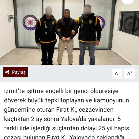
Paylaş
-
+
A
A
İzmit’te işitme engelli bir genci öldüresiye
döverek büyük tepki toplayan ve kamuoyunun
gündemine oturan Fırat K., cezaevinden
kaçtıktan 2 ay sonra Yalova’da yakalandı. 5
farklı ilde işlediği suçlardan dolayı 25 yıl hapis
cezası bulunan Fırat K., Yalova'da saklandığı