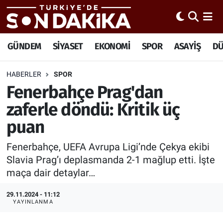
Hava Durumu
GÜNDEM
SİYASET
EKONOMİ
SPOR
ASAYİŞ
D
Trafik Durumu
HABERLER
SPOR
Fenerbahçe Prag'dan
Süper Lig Puan Durumu ve Fikstür
zaferle döndü: Kritik üç
Tüm Manşetler
puan
Son Dakika Haberleri
Fenerbahçe, UEFA Avrupa Ligi’nde Çekya ekibi
Slavia Prag’ı deplasmanda 2-1 mağlup etti. İşte
Haber Arşivi
maça dair detaylar…
29.11.2024 - 11:12
YAYINLANMA