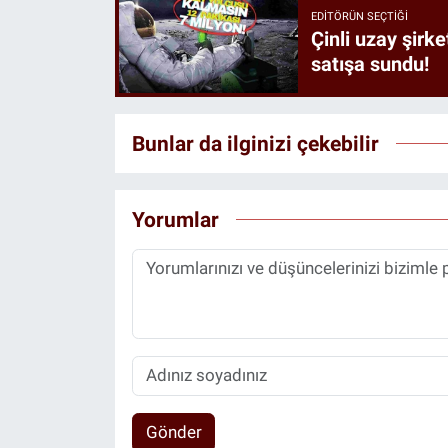
EDITÖRÜN SEÇTIĞI
Çinli uzay şirke
satışa sundu!
Bunlar da ilginizi çekebilir
Yorumlar
Gönder