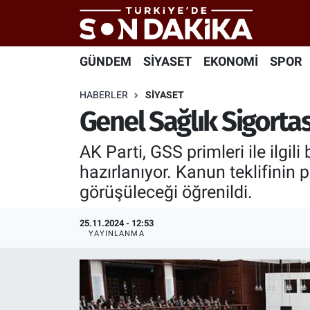
Hava Durumu
GÜNDEM
SİYASET
EKONOMİ
SPOR
Trafik Durumu
HABERLER
SİYASET
Genel Sağlık Sigortası
Süper Lig Puan Durumu ve Fikstür
AK Parti, GSS primleri ile ilgi
Tüm Manşetler
hazırlanıyor. Kanun teklifinin
görüşüleceği öğrenildi.
Son Dakika Haberleri
25.11.2024 - 12:53
Haber Arşivi
YAYINLANMA