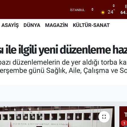
°
24
64
47
ASAYİŞ
DÜNYA
MAGAZİN
KÜLTÜR-SANAT
55
 ile ilgili yeni düzenleme hazı
64
GR
66
li bazı düzenlemelerin de yer aldığı torba 
 perşembe günü Sağlık, Aile, Çalışma ve 
1
1