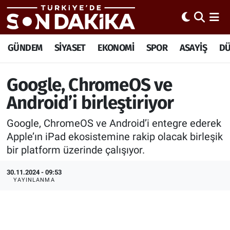
Hava Durumu
GÜNDEM
SİYASET
EKONOMİ
SPOR
ASAYİŞ
D
Trafik Durumu
Google, ChromeOS ve
Süper Lig Puan Durumu ve Fikstür
Android’i birleştiriyor
Tüm Manşetler
Google, ChromeOS ve Android’i entegre ederek
Apple’ın iPad ekosistemine rakip olacak birleşik
Son Dakika Haberleri
bir platform üzerinde çalışıyor.
Haber Arşivi
30.11.2024 - 09:53
YAYINLANMA