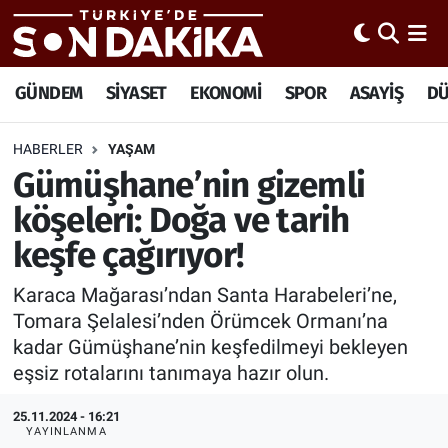
Hava Durumu
GÜNDEM
SİYASET
EKONOMİ
SPOR
ASAYİŞ
D
Trafik Durumu
HABERLER
YAŞAM
Gümüşhane’nin gizemli
Süper Lig Puan Durumu ve Fikstür
köşeleri: Doğa ve tarih
Tüm Manşetler
keşfe çağırıyor!
Son Dakika Haberleri
Karaca Mağarası’ndan Santa Harabeleri’ne,
Tomara Şelalesi’nden Örümcek Ormanı’na
Haber Arşivi
kadar Gümüşhane’nin keşfedilmeyi bekleyen
eşsiz rotalarını tanımaya hazır olun.
25.11.2024 - 16:21
YAYINLANMA