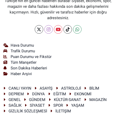
Türkiye'nin en güncel haberleri burada! Siyaset, ekonomi, spor,
magazin ve daha fazlası hakkında son dakika gelişmelerini
kaçırmayın. Hızlı, güvenilir ve tarafsız haberler için doğru
adrestesiniz.
Hava Durumu
Trafik Durumu
Puan Durumu ve Fikstür
Tüm Manşetler
Son Dakika Haberleri
Haber Arşivi
CANLI YAYIN
ASAYİŞ
ASTROLOJİ
BİLİM
DEPREM
DÜNYA
EĞİTİM
EKONOMİ
GENEL
GÜNDEM
KÜLTÜR-SANAT
MAGAZİN
SAĞLIK
SİYASET
SPOR
YAŞAM
GİZLİLİK SÖZLEŞMESİ
İLETİŞİM