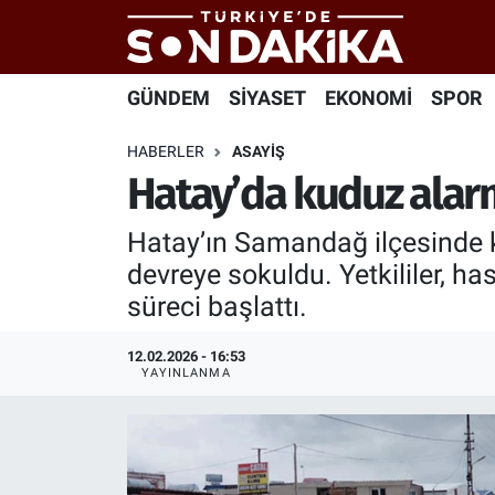
Hava Durumu
GÜNDEM
SİYASET
EKONOMİ
SPOR
Trafik Durumu
HABERLER
ASAYİŞ
Hatay’da kuduz alarm
Süper Lig Puan Durumu ve Fikstür
Hatay’ın Samandağ ilçesinde k
Tüm Manşetler
devreye sokuldu. Yetkililer, h
süreci başlattı.
Son Dakika Haberleri
12.02.2026 - 16:53
Haber Arşivi
YAYINLANMA