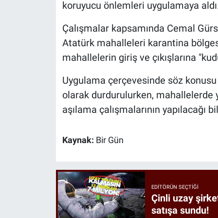
koruyucu önlemleri uygulamaya aldı
Çalışmalar kapsamında Cemal Gürsel
Atatürk mahalleleri karantina bölges
mahallelerin giriş ve çıkışlarına "kudu
Uygulama çerçevesinde söz konusu bö
olarak durdurulurken, mahallelerde 
aşılama çalışmalarının yapılacağı bild
Kaynak:
Bir Gün
EDITÖRÜN SEÇTIĞI
Çinli uzay şirke
satışa sundu!