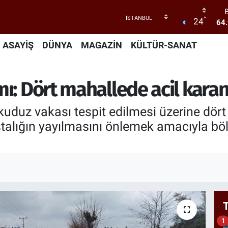
°
24
64
47
ASAYİŞ
DÜNYA
MAGAZİN
KÜLTÜR-SANAT
55
ı: Dört mahallede acil kara
64
GR
66
uduz vakası tespit edilmesi üzerine dört 
astalığın yayılmasını önlemek amacıyla bö
1
1