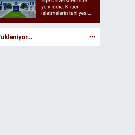
Ege Üniversitesi’nde
yeni iddia: Kiracı
işletmelerin tahliyesi
istendiği öne sürüldü
ükleniyor...