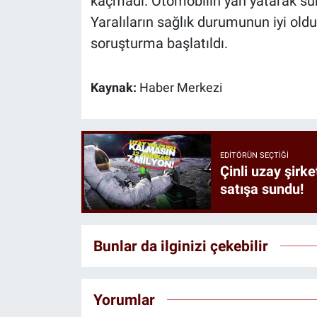
kaçmadı. Otomobilin yan yatarak sür
Yaralıların sağlık durumunun iyi old
soruşturma başlatıldı.
Kaynak:
Haber Merkezi
EDITÖRÜN SEÇTIĞI
Çinli uzay şirke
satışa sundu!
Bunlar da ilginizi çekebilir
Yorumlar