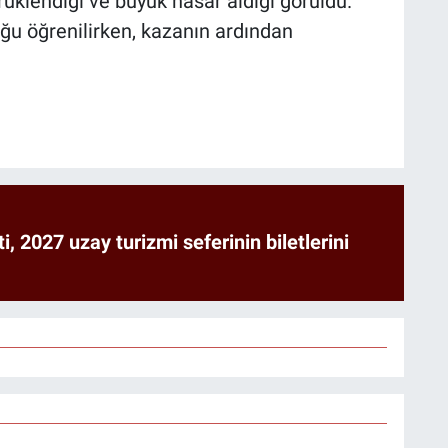
üklendiği ve büyük hasar aldığı görüldü.
uğu öğrenilirken, kazanın ardından
ti, 2027 uzay turizmi seferinin biletlerini