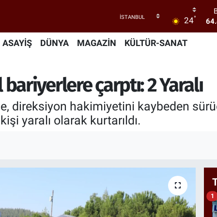
°
24
64
47
ASAYİŞ
DÜNYA
MAGAZİN
KÜLTÜR-SANAT
55
ariyerlere çarptı: 2 Yaralı
64
GR
65
e, direksiyon hakimiyetini kaybeden sürü
şi yaralı olarak kurtarıldı.
1