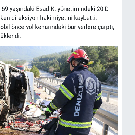
e, 69 yaşındaki Esad K. yönetimindeki 20 D
yken direksiyon hakimiyetini kaybetti.
il önce yol kenarındaki bariyerlere çarptı,
üklendi.