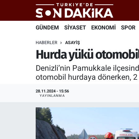
Hava Durumu
GÜNDEM
SİYASET
EKONOMİ
SPOR
Trafik Durumu
HABERLER
ASAYİŞ
Hurda yükü otomobil b
Süper Lig Puan Durumu ve Fikstür
Denizli’nin Pamukkale ilçesind
Tüm Manşetler
otomobil hurdaya dönerken, 2 ki
Son Dakika Haberleri
28.11.2024 - 15:56
YAYINLANMA
Haber Arşivi