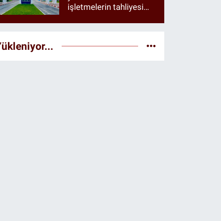
işletmelerin tahliyesi
istendiği öne sürüldü
ükleniyor...