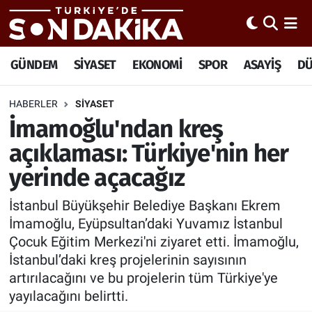
Hava Durumu
GÜNDEM
SİYASET
EKONOMİ
SPOR
ASAYİŞ
D
Trafik Durumu
HABERLER
SİYASET
İmamoğlu'ndan kreş
Süper Lig Puan Durumu ve Fikstür
açıklaması: Türkiye'nin her
Tüm Manşetler
yerinde açacağız
Son Dakika Haberleri
İstanbul Büyükşehir Belediye Başkanı Ekrem
İmamoğlu, Eyüpsultan’daki Yuvamız İstanbul
Haber Arşivi
Çocuk Eğitim Merkezi'ni ziyaret etti. İmamoğlu,
İstanbul’daki kreş projelerinin sayısının
artırılacağını ve bu projelerin tüm Türkiye'ye
yayılacağını belirtti.