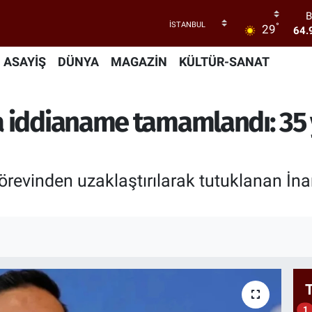
B
°
29
64.
47
ASAYİŞ
DÜNYA
MAGAZİN
KÜLTÜR-SANAT
55
S
 iddianame tamamlandı: 35 y
64
GR
66
örevinden uzaklaştırılarak tutuklanan İn
1
1