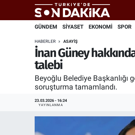
Hava Durumu
GÜNDEM
SİYASET
EKONOMİ
SPOR
Trafik Durumu
HABERLER
ASAYİŞ
İnan Güney hakkında
Süper Lig Puan Durumu ve Fikstür
talebi
Tüm Manşetler
Beyoğlu Belediye Başkanlığı g
Son Dakika Haberleri
soruşturma tamamlandı.
Haber Arşivi
23.03.2026 - 16:24
YAYINLANMA