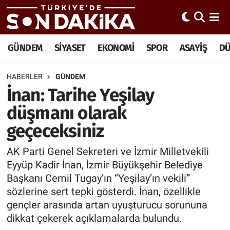
Hava Durumu
GÜNDEM
SİYASET
EKONOMİ
SPOR
ASAYİŞ
D
Trafik Durumu
HABERLER
GÜNDEM
İnan: Tarihe Yeşilay
Süper Lig Puan Durumu ve Fikstür
düşmanı olarak
Tüm Manşetler
geçeceksiniz
Son Dakika Haberleri
AK Parti Genel Sekreteri ve İzmir Milletvekili
Eyyüp Kadir İnan, İzmir Büyükşehir Belediye
Haber Arşivi
Başkanı Cemil Tugay’ın “Yeşilay’ın vekili”
sözlerine sert tepki gösterdi. İnan, özellikle
gençler arasında artan uyuşturucu sorununa
dikkat çekerek açıklamalarda bulundu.