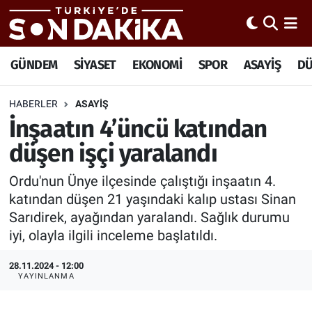
Hava Durumu
GÜNDEM
SİYASET
EKONOMİ
SPOR
ASAYİŞ
D
Trafik Durumu
HABERLER
ASAYİŞ
İnşaatın 4’üncü katından
Süper Lig Puan Durumu ve Fikstür
düşen işçi yaralandı
Tüm Manşetler
Ordu'nun Ünye ilçesinde çalıştığı inşaatın 4.
Son Dakika Haberleri
katından düşen 21 yaşındaki kalıp ustası Sinan
Sarıdirek, ayağından yaralandı. Sağlık durumu
Haber Arşivi
iyi, olayla ilgili inceleme başlatıldı.
28.11.2024 - 12:00
YAYINLANMA