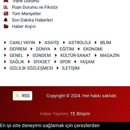
Trafik Durumu
Puan Durumu ve Fikstür
Tüm Manşetler
Son Dakika Haberleri
Haber Arşivi
CANLI YAYIN
ASAYİŞ
ASTROLOJİ
BİLİM
DEPREM
DÜNYA
EĞİTİM
EKONOMİ
GENEL
GÜNDEM
KÜLTÜR-SANAT
MAGAZİN
SAĞLIK
SİYASET
SPOR
YAŞAM
GİZLİLİK SÖZLEŞMESİ
İLETİŞİM
RSS
Copyright © 2024. Her hakkı saklıdır.
Haber Yazılımı:
TE Bilişim
En iyi site deneyimi sağlamak için çerezlerden