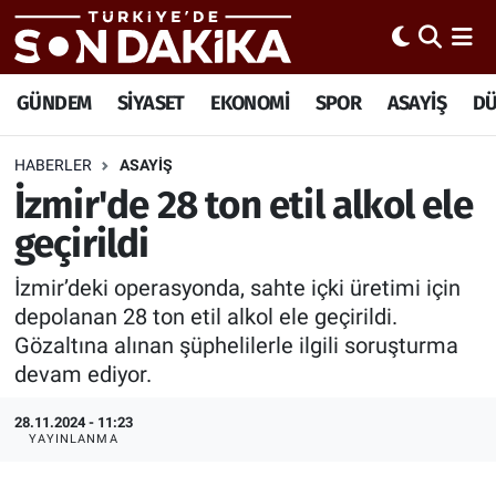
Hava Durumu
GÜNDEM
SİYASET
EKONOMİ
SPOR
ASAYİŞ
D
Trafik Durumu
HABERLER
ASAYİŞ
İzmir'de 28 ton etil alkol ele
Süper Lig Puan Durumu ve Fikstür
geçirildi
Tüm Manşetler
İzmir’deki operasyonda, sahte içki üretimi için
Son Dakika Haberleri
depolanan 28 ton etil alkol ele geçirildi.
Gözaltına alınan şüphelilerle ilgili soruşturma
Haber Arşivi
devam ediyor.
28.11.2024 - 11:23
YAYINLANMA