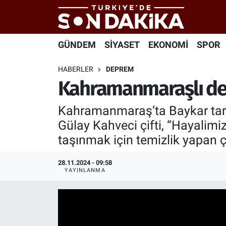
Hava Durumu
GÜNDEM
SİYASET
EKONOMİ
SPOR
Trafik Durumu
HABERLER
DEPREM
Kahramanmaraşlı dep
Süper Lig Puan Durumu ve Fikstür
Kahramanmaraş’ta Baykar taraf
Tüm Manşetler
Gülay Kahveci çifti, “Hayalimiz
taşınmak için temizlik yapan çi
Son Dakika Haberleri
28.11.2024 - 09:58
Haber Arşivi
YAYINLANMA