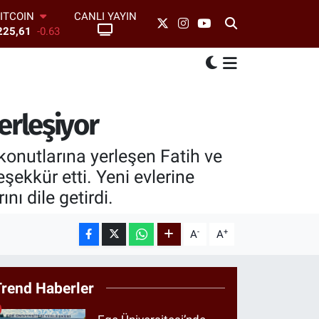
ITCOIN
CANLI YAYIN
225,61
-0.63
DOLAR
7,6704
0
EURO
,0406
-0.08
TERLİN
4,2143
0
erleşiyor
AM ALTIN
10.40
0.45
onutlarına yerleşen Fatih ve
BİST100
3.799
70
şekkür etti. Yeni evlerine
nı dile getirdi.
-
+
A
A
Trend Haberler