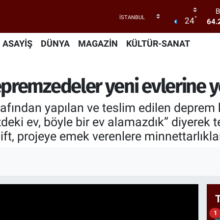
B
64.
°
24
4
ASAYİŞ
DÜNYA
MAGAZİN
KÜLTÜR-SANAT
55
S
6
remzedeler yeni evlerine y
GR
65
ından yapılan ve teslim edilen deprem k
1
deki ev, böyle bir ev alamazdık” diyerek te
ft, projeye emek verenlere minnettarlıkları
1