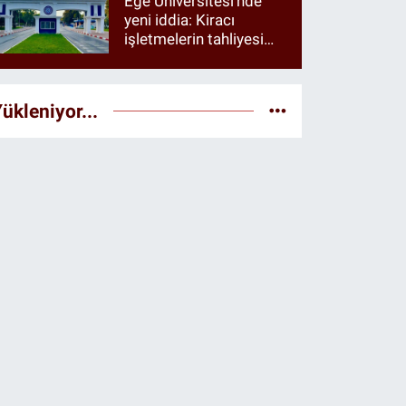
Ege Üniversitesi’nde
yeni iddia: Kiracı
işletmelerin tahliyesi
istendiği öne sürüldü
ükleniyor...