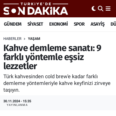
Hava Durumu
GÜNDEM
SİYASET
EKONOMİ
SPOR
ASAYİŞ
D
Trafik Durumu
HABERLER
YAŞAM
Kahve demleme sanatı: 9
Süper Lig Puan Durumu ve Fikstür
farklı yöntemle eşsiz
Tüm Manşetler
lezzetler
Son Dakika Haberleri
Türk kahvesinden cold brew'e kadar farklı
demleme yöntemleriyle kahve keyfinizi zirveye
Haber Arşivi
taşıyın.
30.11.2024 - 15:35
YAYINLANMA