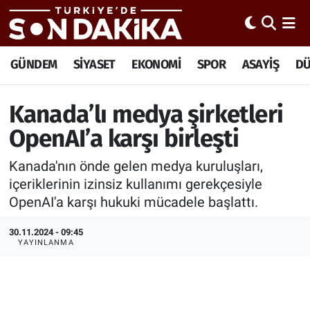
Hava Durumu
GÜNDEM
SİYASET
EKONOMİ
SPOR
ASAYİŞ
D
Trafik Durumu
Kanada’lı medya şirketleri
Süper Lig Puan Durumu ve Fikstür
OpenAI’a karşı birleşti
Tüm Manşetler
Kanada'nın önde gelen medya kuruluşları,
içeriklerinin izinsiz kullanımı gerekçesiyle
Son Dakika Haberleri
OpenAI'a karşı hukuki mücadele başlattı.
Haber Arşivi
30.11.2024 - 09:45
YAYINLANMA