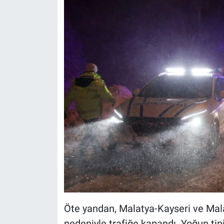
Öte yandan, Malatya-Kayseri ve Malat
nedeniyle trafiğe kapandı. Yoğun t