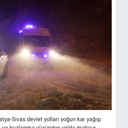
ya-Sivas devlet yolları yoğun kar yağışı
ipi ve buzlanma yüzünden yolda mahsur