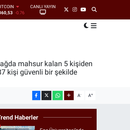
CANLI YAYIN
DOLAR
,7069
0.17
EURO
,0265
0.01
TERLİN
,1897
0.02
AM ALTIN
74.81
1.44
BİST100
3.887
64
 dağda mahsur kalan 5 kişiden
ITCOIN
 kişi güvenli bir şekilde
360,53
-0.76
-
+
A
A
Trend Haberler