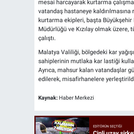
mesai harcayarak kurtarma çalışmala
vatandaş hastaneye kaldırılmasına r
kurtarma ekipleri, başta Büyükşehir 
Müdürlüğü ve Kızılay olmak üzere, tüm
çalıştı.
Malatya Valiliği, bölgedeki kar yağış
sahiplerinin mutlaka kar lastiği kulla
Ayrıca, mahsur kalan vatandaşlar güv
edilerek, misafirhanelere yerleştirild
Kaynak:
Haber Merkezi
EDITÖRÜN SEÇTIĞI
Çinli uzay şirke