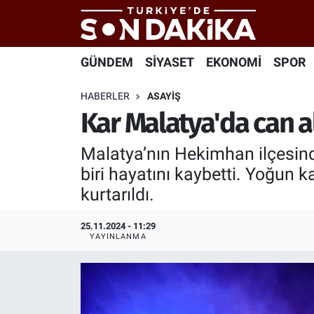
Hava Durumu
GÜNDEM
SİYASET
EKONOMİ
SPOR
Trafik Durumu
HABERLER
ASAYİŞ
Kar Malatya'da can a
Süper Lig Puan Durumu ve Fikstür
Malatya’nın Hekimhan ilçesind
Tüm Manşetler
biri hayatını kaybetti. Yoğun k
kurtarıldı.
Son Dakika Haberleri
25.11.2024 - 11:29
Haber Arşivi
YAYINLANMA