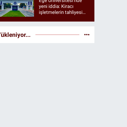
Ege Üniversitesi’nde
yeni iddia: Kiracı
işletmelerin tahliyesi
istendiği öne sürüldü
ükleniyor...