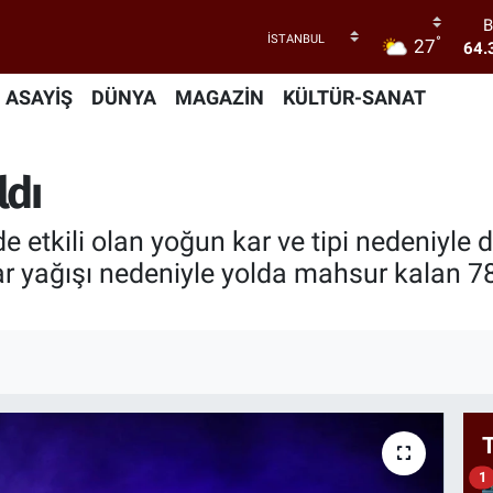
°
27
47
55
ASAYİŞ
DÜNYA
MAGAZİN
KÜLTÜR-SANAT
S
64
GR
ldı
65
1
e etkili olan yoğun kar ve tipi nedeniyle
B
ar yağışı nedeniyle yolda mahsur kalan 787
64.
1