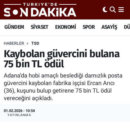
Hava Durumu
GÜNDEM
SİYASET
EKONOMİ
SPOR
ASAYİŞ
D
Trafik Durumu
HABERLER
TSD
Kaybolan güvercini bulana
Süper Lig Puan Durumu ve Fikstür
75 bin TL ödül
Tüm Manşetler
Adana’da hobi amaçlı beslediği damızlık posta
Son Dakika Haberleri
güvercini kaybolan fabrika işçisi Ercan Arıcı
(36), kuşunu bulup getirene 75 bin TL ödül
Haber Arşivi
vereceğini açıkladı.
01.02.2026 - 10:54
YAYINLANMA