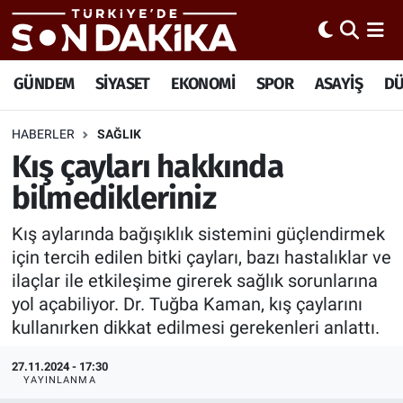
Hava Durumu
GÜNDEM
SİYASET
EKONOMİ
SPOR
ASAYİŞ
D
Trafik Durumu
HABERLER
SAĞLIK
Kış çayları hakkında
Süper Lig Puan Durumu ve Fikstür
bilmedikleriniz
Tüm Manşetler
Kış aylarında bağışıklık sistemini güçlendirmek
Son Dakika Haberleri
için tercih edilen bitki çayları, bazı hastalıklar ve
ilaçlar ile etkileşime girerek sağlık sorunlarına
Haber Arşivi
yol açabiliyor. Dr. Tuğba Kaman, kış çaylarını
kullanırken dikkat edilmesi gerekenleri anlattı.
27.11.2024 - 17:30
YAYINLANMA