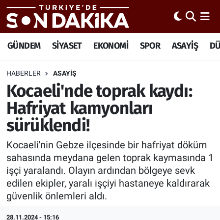
Hava Durumu
GÜNDEM
SİYASET
EKONOMİ
SPOR
ASAYİŞ
D
Trafik Durumu
HABERLER
ASAYİŞ
Kocaeli'nde toprak kaydı:
Süper Lig Puan Durumu ve Fikstür
Hafriyat kamyonları
Tüm Manşetler
sürüklendi!
Son Dakika Haberleri
Kocaeli'nin Gebze ilçesinde bir hafriyat döküm
sahasında meydana gelen toprak kaymasında 1
Haber Arşivi
işçi yaralandı. Olayın ardından bölgeye sevk
edilen ekipler, yaralı işçiyi hastaneye kaldırarak
güvenlik önlemleri aldı.
28.11.2024 - 15:16