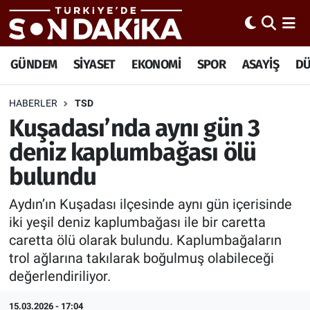
Hava Durumu
GÜNDEM
SİYASET
EKONOMİ
SPOR
ASAYİŞ
D
Trafik Durumu
HABERLER
TSD
Kuşadası’nda aynı gün 3
Süper Lig Puan Durumu ve Fikstür
deniz kaplumbağası ölü
Tüm Manşetler
bulundu
Son Dakika Haberleri
Aydın’ın Kuşadası ilçesinde aynı gün içerisinde
iki yeşil deniz kaplumbağası ile bir caretta
Haber Arşivi
caretta ölü olarak bulundu. Kaplumbağaların
trol ağlarına takılarak boğulmuş olabileceği
değerlendiriliyor.
15.03.2026 - 17:04