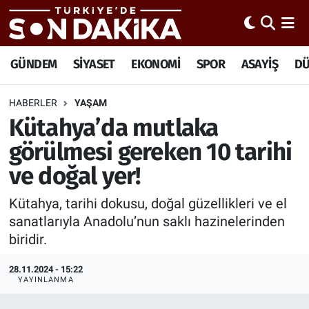
Hava Durumu
GÜNDEM
SİYASET
EKONOMİ
SPOR
ASAYİŞ
D
Trafik Durumu
HABERLER
YAŞAM
Kütahya’da mutlaka
Süper Lig Puan Durumu ve Fikstür
görülmesi gereken 10 tarihi
Tüm Manşetler
ve doğal yer!
Son Dakika Haberleri
Kütahya, tarihi dokusu, doğal güzellikleri ve el
sanatlarıyla Anadolu’nun saklı hazinelerinden
Haber Arşivi
biridir.
28.11.2024 - 15:22
YAYINLANMA