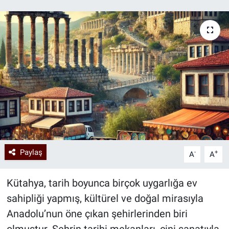
Paylaş
-
+
A
A
Kütahya, tarih boyunca birçok uygarlığa ev
sahipliği yapmış, kültürel ve doğal mirasıyla
Anadolu’nun öne çıkan şehirlerinden biri
olmuştur. Şehrin tarihi mekanları, çini sanatıyla