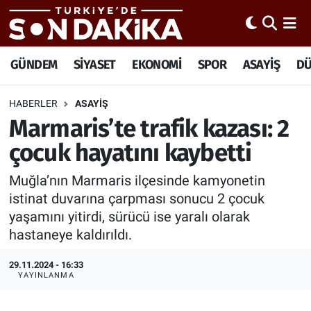
Hava Durumu
GÜNDEM
SİYASET
EKONOMİ
SPOR
ASAYİŞ
D
Trafik Durumu
HABERLER
ASAYİŞ
Marmaris’te trafik kazası: 2
Süper Lig Puan Durumu ve Fikstür
çocuk hayatını kaybetti
Tüm Manşetler
Muğla’nın Marmaris ilçesinde kamyonetin
Son Dakika Haberleri
istinat duvarına çarpması sonucu 2 çocuk
yaşamını yitirdi, sürücü ise yaralı olarak
Haber Arşivi
hastaneye kaldırıldı.
29.11.2024 - 16:33
YAYINLANMA