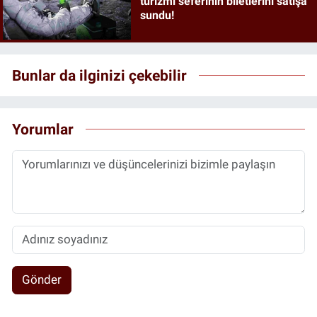
turizmi seferinin biletlerini satışa
sundu!
Bunlar da ilginizi çekebilir
Yorumlar
Gönder