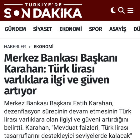
Hava Durumu
GÜNDEM
SİYASET
EKONOMİ
SPOR
ASAYİŞ
D
Trafik Durumu
HABERLER
EKONOMİ
Merkez Bankası Başkanı
Süper Lig Puan Durumu ve Fikstür
Karahan: Türk lirası
Tüm Manşetler
varlıklara ilgi ve güven
artıyor
Son Dakika Haberleri
Merkez Bankası Başkanı Fatih Karahan,
Haber Arşivi
dezenflasyon sürecinin devam etmesinin Türk
lirası varlıklara olan ilgiyi ve güveni artırdığını
belirtti. Karahan, "Mevduat faizleri, Türk lirası
tasarruflarını destekleyici seviyelerde kalacak"