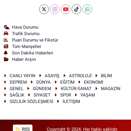
Hava Durumu
Trafik Durumu
Puan Durumu ve Fikstür
Tüm Manşetler
Son Dakika Haberleri
Haber Arşivi
CANLI YAYIN
ASAYİŞ
ASTROLOJİ
BİLİM
DEPREM
DÜNYA
EĞİTİM
EKONOMİ
GENEL
GÜNDEM
KÜLTÜR-SANAT
MAGAZİN
SAĞLIK
SİYASET
SPOR
YAŞAM
GİZLİLİK SÖZLEŞMESİ
İLETİŞİM
RSS
Copyright © 2024. Her hakkı saklıdır.