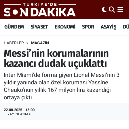
Hava Durumu
GÜNDEM
SİYASET
EKONOMİ
SPOR
ASAYİŞ
D
Trafik Durumu
HABERLER
MAGAZİN
Messi’nin korumalarının
Süper Lig Puan Durumu ve Fikstür
kazancı dudak uçuklattı
Tüm Manşetler
Inter Miami’de forma giyen Lionel Messi’nin 3
Son Dakika Haberleri
yıldır yanında olan özel koruması Yassine
Cheuko’nun yıllık 167 milyon lira kazandığı
Haber Arşivi
ortaya çıktı.
22.08.2025 - 15:00
YAYINLANMA