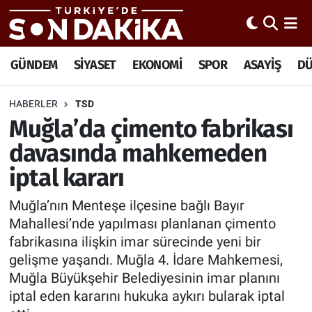
Hava Durumu
GÜNDEM
SİYASET
EKONOMİ
SPOR
ASAYİŞ
D
Trafik Durumu
HABERLER
TSD
Muğla’da çimento fabrikası
Süper Lig Puan Durumu ve Fikstür
davasında mahkemeden
Tüm Manşetler
iptal kararı
Son Dakika Haberleri
Muğla’nın Menteşe ilçesine bağlı Bayır
Mahallesi’nde yapılması planlanan çimento
Haber Arşivi
fabrikasına ilişkin imar sürecinde yeni bir
gelişme yaşandı. Muğla 4. İdare Mahkemesi,
Muğla Büyükşehir Belediyesinin imar planını
iptal eden kararını hukuka aykırı bularak iptal