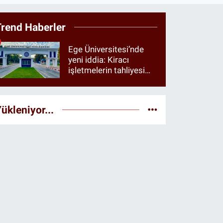
Trend Haberler
Ege Üniversitesi’nde
yeni iddia: Kiracı
işletmelerin tahliyesi
istendiği öne sürüldü
ükleniyor...