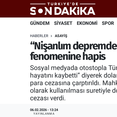
Hava Durumu
GÜNDEM
SİYASET
EKONOMİ
SPOR
Trafik Durumu
HABERLER
ASAYİŞ
“Nişanlım depremde 
Süper Lig Puan Durumu ve Fikstür
fenomenine hapis
Tüm Manşetler
Sosyal medyada otostopla Türk
Son Dakika Haberleri
hayatını kaybetti” diyerek dol
para cezasına çarptırıldı. Mah
Haber Arşivi
olarak kullanılması suretiyle d
cezası verdi.
06.02.2026 - 13:24
YAYINLANMA