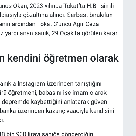
nus Okan, 2023 yılında Tokat’ta H.B. isimli
ddiasıyla gözaltına alındı. Serbest bırakılan
nın ardından Tokat 3’üncü Ağır Ceza
 yargılanan sanık, 29 Ocak’ta görülen karar
n kendini öğretmen olarak
nıkla Instagram üzerinden tanıştığını
ltürü öğretmeni, babasını ise imam olarak
ını depremde kaybettiğini anlatarak güven
n banka üzerinden kazanç vaadiyle kendisini
ı.
248 bin 900 lirayı sanığa gönderdiğini