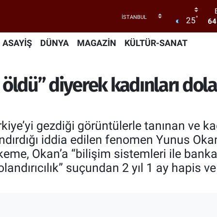
°
25
64
4
ASAYİŞ
DÜNYA
MAGAZİN
KÜLTÜR-SANAT
5
öldü” diyerek kadınları dol
6
GR
iye’yi gezdiği görüntülerle tanınan ve k
andırdığı iddia edilen fenomen Yunus Oka
keme, Okan’a “bilişim sistemleri ile bank
olandırıcılık” suçundan 2 yıl 1 ay hapis v