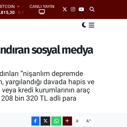
BITCOIN
CANLI YAYIN
.815,30
-0.1
DOLAR
7,7436
0.18
EURO
5,2510
0.32
STERLİN
andıran sosyal medya
4,4811
0.38
AM ALTIN
6660.55
0
BİST100
13.779
-14
adınları “nişanlım depremde
n, yargılandığı davada hapis ve
a veya kredi kurumlarının araç
e 208 bin 320 TL adli para
-
+
A
A