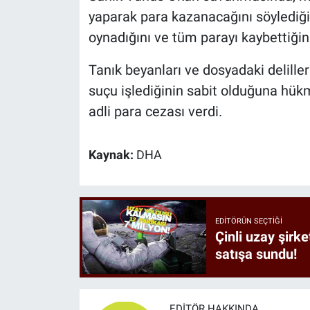
yaparak para kazanacağını söylediğin
oynadığını ve tüm parayı kaybettiğini
Tanık beyanları ve dosyadaki delill
suçu işlediğinin sabit olduğuna hükm
adli para cezası verdi.
Kaynak:
DHA
EDITÖRÜN SEÇTIĞI
Çinli uzay şirke
satışa sundu!
EDITÖR HAKKINDA