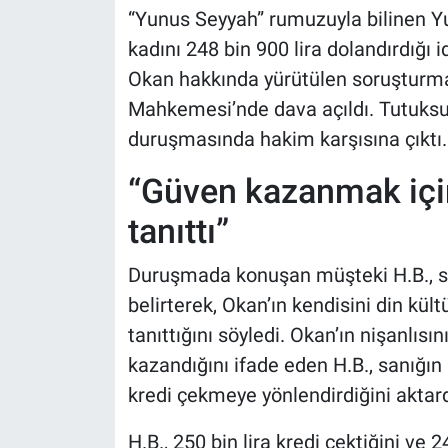
“Yunus Seyyah” rumuzuyla bilinen Yu
kadını 248 bin 900 lira dolandırdığı i
Okan hakkında yürütülen soruşturma
Mahkemesi’nde dava açıldı. Tutuksuz
duruşmasında hakim karşısına çıktı.
“Güven kazanmak içi
tanıttı”
Duruşmada konuşan müşteki H.B., sa
belirterek, Okan’ın kendisini din kü
tanıttığını söyledi. Okan’ın nişanlıs
kazandığını ifade eden H.B., sanığı
kredi çekmeye yönlendirdiğini aktard
H.B., 250 bin lira kredi çektiğini ve 