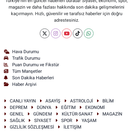
Türkiye'nin en güncel haberleri burada! Siyaset, ekonomi, spor,
magazin ve daha fazlası hakkında son dakika gelişmelerini
kaçırmayın. Hızlı, güvenilir ve tarafsız haberler için doğru
adrestesiniz.
Hava Durumu
Trafik Durumu
Puan Durumu ve Fikstür
Tüm Manşetler
Son Dakika Haberleri
Haber Arşivi
CANLI YAYIN
ASAYİŞ
ASTROLOJİ
BİLİM
DEPREM
DÜNYA
EĞİTİM
EKONOMİ
GENEL
GÜNDEM
KÜLTÜR-SANAT
MAGAZİN
SAĞLIK
SİYASET
SPOR
YAŞAM
GİZLİLİK SÖZLEŞMESİ
İLETİŞİM