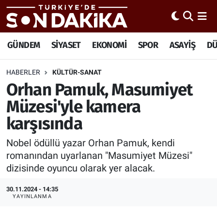
Hava Durumu
GÜNDEM
SİYASET
EKONOMİ
SPOR
ASAYİŞ
D
Trafik Durumu
HABERLER
KÜLTÜR-SANAT
Orhan Pamuk, Masumiyet
Süper Lig Puan Durumu ve Fikstür
Müzesi'yle kamera
Tüm Manşetler
karşısında
Son Dakika Haberleri
Nobel ödüllü yazar Orhan Pamuk, kendi
romanından uyarlanan "Masumiyet Müzesi"
Haber Arşivi
dizisinde oyuncu olarak yer alacak.
30.11.2024 - 14:35
YAYINLANMA