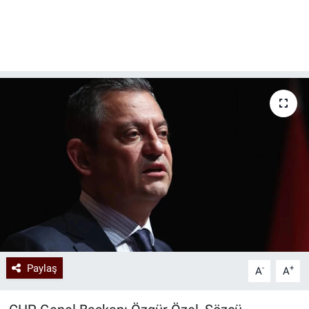
Paylaş
-
+
A
A