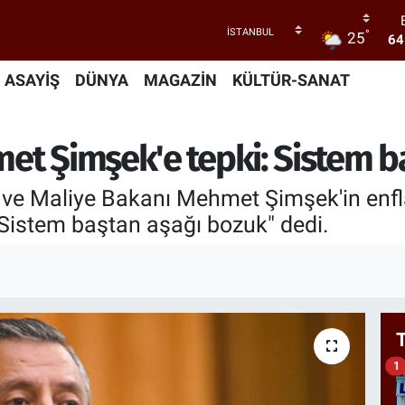
°
25
64
4
ASAYİŞ
DÜNYA
MAGAZİN
KÜLTÜR-SANAT
5
et Şimşek'e tepki: Sistem b
6
GR
ve Maliye Bakanı Mehmet Şimşek'in enflas
 "Sistem baştan aşağı bozuk" dedi.
1