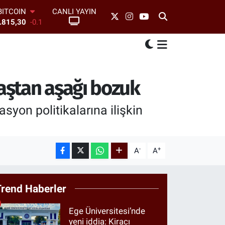
CANLI YAYIN
BITCOIN
.815,30
-0.1
DOLAR
7,7436
0.18
EURO
5,2510
0.32
STERLİN
aştan aşağı bozuk
4,4811
0.38
AM ALTIN
6660.55
0
yon politikalarına ilişkin
BİST100
13.779
-14
-
+
A
A
Trend Haberler
Ege Üniversitesi’nde
yeni iddia: Kiracı