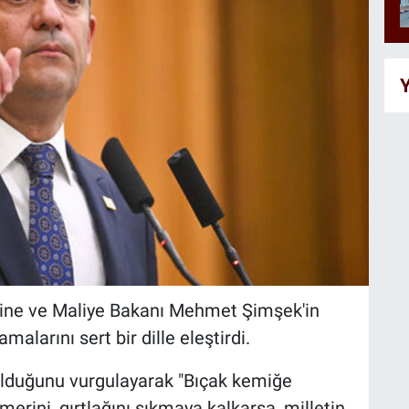
Y
ine ve Maliye Bakanı Mehmet Şimşek'in
malarını sert bir dille eleştirdi.
olduğunu vurgulayarak "Bıçak kemiğe
erini, gırtlağını sıkmaya kalkarsa, milletin