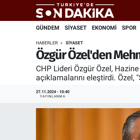
Hava Durumu
GÜNDEM
SİYASET
EKONOMİ
SPOR
Trafik Durumu
HABERLER
SİYASET
Özgür Özel'den Mehm
Süper Lig Puan Durumu ve Fikstür
CHP Lideri Özgür Özel, Hazine 
Tüm Manşetler
açıklamalarını eleştirdi. Özel,
Son Dakika Haberleri
27.11.2024 - 10:40
YAYINLANMA
Haber Arşivi