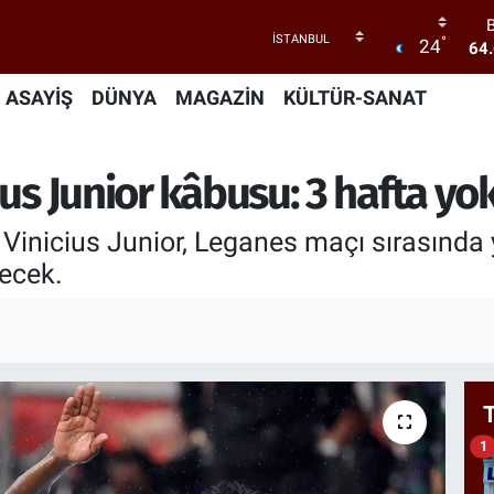
64
°
24
ASAYİŞ
DÜNYA
MAGAZİN
KÜLTÜR-SANAT
55
GR
us Junior kâbusu: 3 hafta yok
65
zı Vinicius Junior, Leganes maçı sırasında
ecek.
1