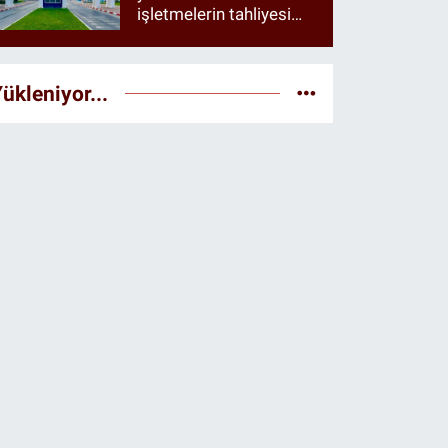
işletmelerin tahliyesi
istendiği öne sürüldü
ükleniyor...