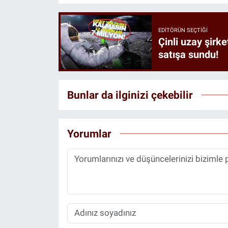
EDITÖRÜN SEÇTIĞI
Çinli uzay şirke
satışa sundu!
Bunlar da ilginizi çekebilir
Yorumlar