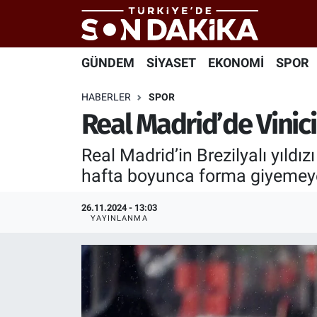
Hava Durumu
GÜNDEM
SİYASET
EKONOMİ
SPOR
Trafik Durumu
HABERLER
SPOR
Real Madrid’de Vinici
Süper Lig Puan Durumu ve Fikstür
Real Madrid’in Brezilyalı yıldı
Tüm Manşetler
hafta boyunca forma giyemey
Son Dakika Haberleri
26.11.2024 - 13:03
YAYINLANMA
Haber Arşivi