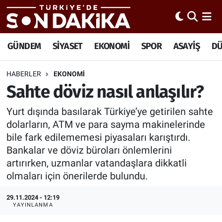
Hava Durumu
GÜNDEM
SİYASET
EKONOMİ
SPOR
ASAYİŞ
D
Trafik Durumu
HABERLER
EKONOMİ
Sahte döviz nasıl anlaşılır?
Süper Lig Puan Durumu ve Fikstür
Yurt dışında basılarak Türkiye’ye getirilen sahte
Tüm Manşetler
dolarların, ATM ve para sayma makinelerinde
bile fark edilememesi piyasaları karıştırdı.
Son Dakika Haberleri
Bankalar ve döviz büroları önlemlerini
artırırken, uzmanlar vatandaşlara dikkatli
Haber Arşivi
olmaları için önerilerde bulundu.
29.11.2024 - 12:19
YAYINLANMA