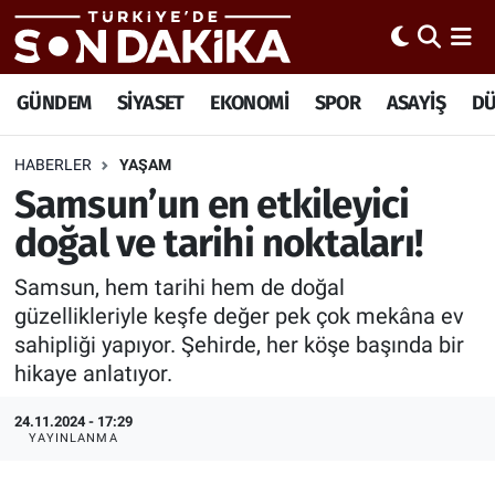
Hava Durumu
GÜNDEM
SİYASET
EKONOMİ
SPOR
ASAYİŞ
D
Trafik Durumu
HABERLER
YAŞAM
Samsun’un en etkileyici
Süper Lig Puan Durumu ve Fikstür
doğal ve tarihi noktaları!
Tüm Manşetler
Samsun, hem tarihi hem de doğal
Son Dakika Haberleri
güzellikleriyle keşfe değer pek çok mekâna ev
sahipliği yapıyor. Şehirde, her köşe başında bir
Haber Arşivi
hikaye anlatıyor.
24.11.2024 - 17:29
YAYINLANMA