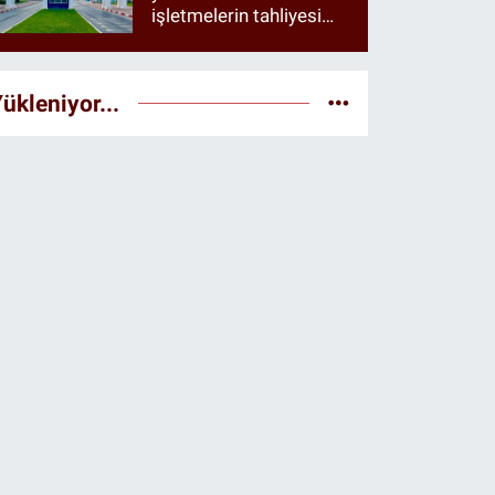
işletmelerin tahliyesi
istendiği öne sürüldü
ükleniyor...