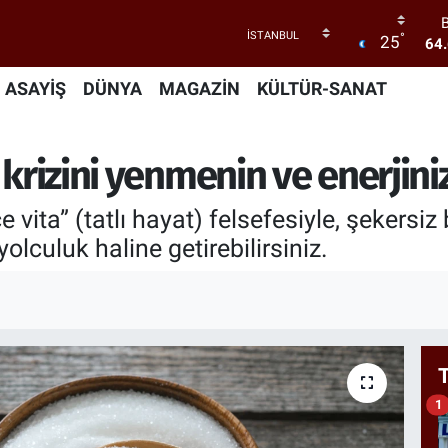
°
25
47
55
ASAYİŞ
DÜNYA
MAGAZİN
KÜLTÜR-SANAT
6
GR
 krizini yenmenin ve enerjiniz
65
lce vita” (tatlı hayat) felsefesiyle, şekersi
yolculuk haline getirebilirsiniz.
64
1