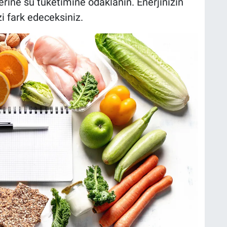
yerine su tüketimine odaklanın. Enerjinizin
zi fark edeceksiniz.