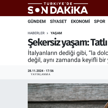
Hava Durumu
GÜNDEM
SİYASET
EKONOMİ
SPOR
Trafik Durumu
HABERLER
YAŞAM
Şekersiz yaşam: Tatlı
Süper Lig Puan Durumu ve Fikstür
İtalyanların dediği gibi, “la do
Tüm Manşetler
değil, aynı zamanda keyifli bir 
Son Dakika Haberleri
28.11.2024 - 17:56
YAYINLANMA
Haber Arşivi