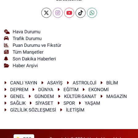
Hava Durumu
Trafik Durumu
Puan Durumu ve Fikstür
Tüm Manşetler
Son Dakika Haberleri
Haber Arşivi
CANLI YAYIN
ASAYİŞ
ASTROLOJİ
BİLİM
DEPREM
DÜNYA
EĞİTİM
EKONOMİ
GENEL
GÜNDEM
KÜLTÜR-SANAT
MAGAZİN
SAĞLIK
SİYASET
SPOR
YAŞAM
GİZLİLİK SÖZLEŞMESİ
İLETİŞİM