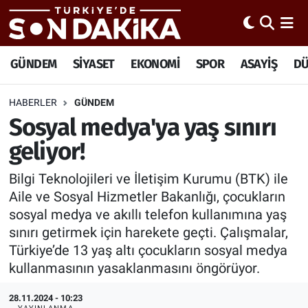
Hava Durumu
GÜNDEM
SİYASET
EKONOMİ
SPOR
ASAYİŞ
D
Trafik Durumu
HABERLER
GÜNDEM
Sosyal medya'ya yaş sınırı
Süper Lig Puan Durumu ve Fikstür
geliyor!
Tüm Manşetler
Bilgi Teknolojileri ve İletişim Kurumu (BTK) ile
Son Dakika Haberleri
Aile ve Sosyal Hizmetler Bakanlığı, çocukların
sosyal medya ve akıllı telefon kullanımına yaş
Haber Arşivi
sınırı getirmek için harekete geçti. Çalışmalar,
Türkiye’de 13 yaş altı çocukların sosyal medya
kullanmasının yasaklanmasını öngörüyor.
28.11.2024 - 10:23