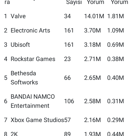
ra
Sayısı
Yorum
Yorum
1
Valve
34
14.01M
1.81M
2
Electronic Arts
161
3.70M
1.09M
3
Ubisoft
161
3.18M
0.69M
4
Rockstar Games
23
2.71M
0.38M
Bethesda
5
66
2.65M
0.40M
Softworks
BANDAI NAMCO
6
106
2.58M
0.31M
Entertainment
7
Xbox Game Studios
57
2.16M
0.29M
8
2K
89
1.93M
0.44M