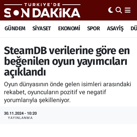
Hava Durumu
GÜNDEM
SİYASET
EKONOMİ
SPOR
ASAYİŞ
D
Trafik Durumu
SteamDB verilerine göre en
Süper Lig Puan Durumu ve Fikstür
beğenilen oyun yayımcıları
açıklandı
Tüm Manşetler
Oyun dünyasının önde gelen isimleri arasındaki
Son Dakika Haberleri
rekabet, oyuncuların pozitif ve negatif
yorumlarıyla şekilleniyor.
Haber Arşivi
30.11.2024 - 10:20
YAYINLANMA