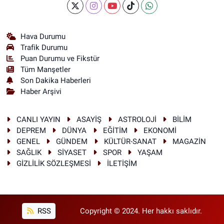
Hava Durumu
Trafik Durumu
Puan Durumu ve Fikstür
Tüm Manşetler
Son Dakika Haberleri
Haber Arşivi
CANLI YAYIN
ASAYİŞ
ASTROLOJİ
BİLİM
DEPREM
DÜNYA
EĞİTİM
EKONOMİ
GENEL
GÜNDEM
KÜLTÜR-SANAT
MAGAZİN
SAĞLIK
SİYASET
SPOR
YAŞAM
GİZLİLİK SÖZLEŞMESİ
İLETİŞİM
RSS
Copyright © 2024. Her hakkı saklıdır.