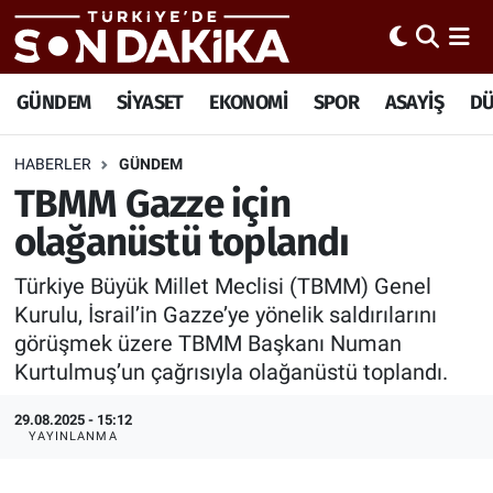
Hava Durumu
GÜNDEM
SİYASET
EKONOMİ
SPOR
ASAYİŞ
D
Trafik Durumu
HABERLER
GÜNDEM
TBMM Gazze için
Süper Lig Puan Durumu ve Fikstür
olağanüstü toplandı
Tüm Manşetler
Türkiye Büyük Millet Meclisi (TBMM) Genel
Son Dakika Haberleri
Kurulu, İsrail’in Gazze’ye yönelik saldırılarını
görüşmek üzere TBMM Başkanı Numan
Haber Arşivi
Kurtulmuş’un çağrısıyla olağanüstü toplandı.
29.08.2025 - 15:12
YAYINLANMA